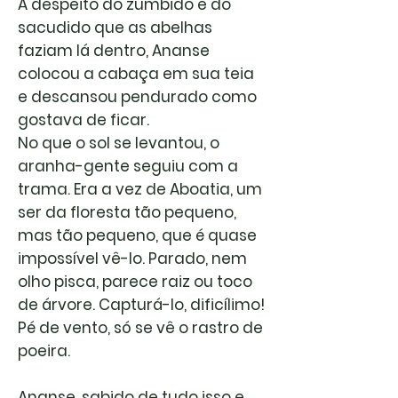
A despeito do zumbido e do
sacudido que as abelhas
faziam lá dentro, Ananse
colocou a cabaça em sua teia
e descansou pendurado como
gostava de ficar.
No que o sol se levantou, o
aranha-gente seguiu com a
trama. Era a vez de Aboatia, um
ser da floresta tão pequeno,
mas tão pequeno, que é quase
impossível vê-lo. Parado, nem
olho pisca, parece raiz ou toco
de árvore. Capturá-lo, dificílimo!
Pé de vento, só se vê o rastro de
poeira.
Ananse, sabido de tudo isso e