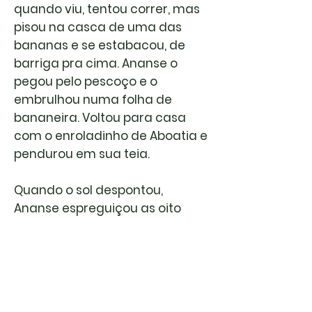
quando viu, tentou correr, mas
pisou na casca de uma das
bananas e se estabacou, de
barriga pra cima. Ananse o
pegou pelo pescoço e o
embrulhou numa folha de
bananeira. Voltou para casa
com o enroladinho de Aboatia e
pendurou em sua teia.
Quando o sol despontou,
Ananse espreguiçou as oito
patas e seguiu margeando o rio
onde mergulhava Nanka, a
serpente do veneno
paralisante.