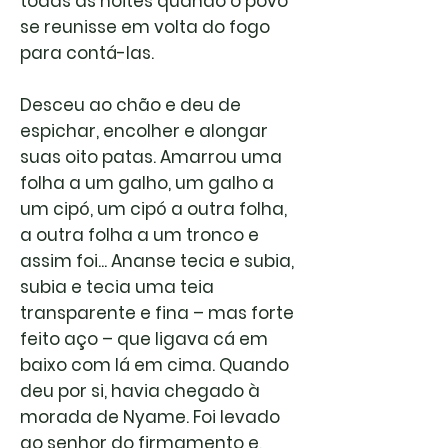
todas as noites quando o povo
se reunisse em volta do fogo
para contá-las.
Desceu ao chão e deu de
espichar, encolher e alongar
suas oito patas. Amarrou uma
folha a um galho, um galho a
um cipó, um cipó a outra folha,
a outra folha a um tronco e
assim foi... Ananse tecia e subia,
subia e tecia uma teia
transparente e fina – mas forte
feito aço – que ligava cá em
baixo com lá em cima. Quando
deu por si, havia chegado à
morada de Nyame. Foi levado
ao senhor do firmamento e,