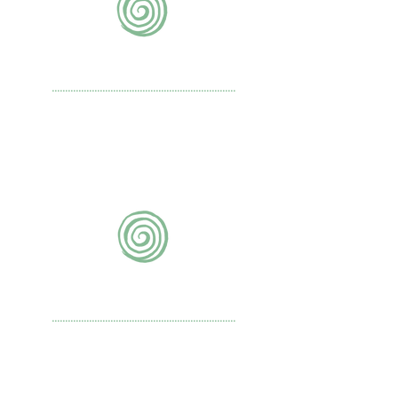
podcasts
.....................................................................
Vinte mil léguas
Barefoot Books
livros
.....................................................................
O círculo dos mentirosos, Jean
Claude Carrière
Achei que meu pai fosse Deus