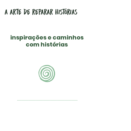
inspirações e caminhos
com histórias
sites
.....................................................................
Oficina Escola Granada
Baalaka - Arte e Consciência
A Casa Tombada