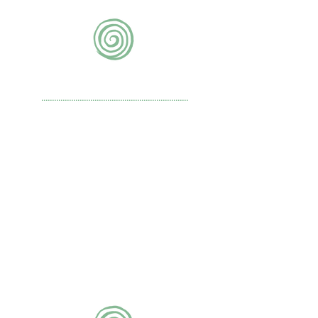
youtube
.....................................................................
Curso Arte, ação e
pensamento anticoloniais -
aula com Rosana Paulino
Príncipes e princesas, filme de
Michel Ocelot
Baba Aziz, Nacer Khemir
Daniella D’Andrea
Instituto Abrapalavra
François Moise Bamba
Julia Grilo