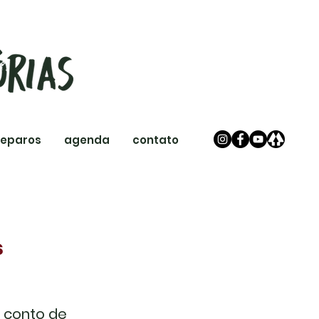
reparos
agenda
contato
s
o conto de