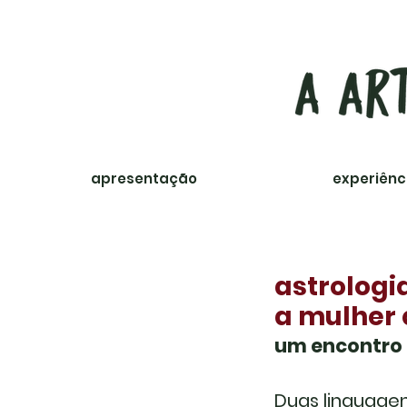
apresentação
percursos
experiênc
astrologi
a mulher 
um encontro 
Duas linguagen