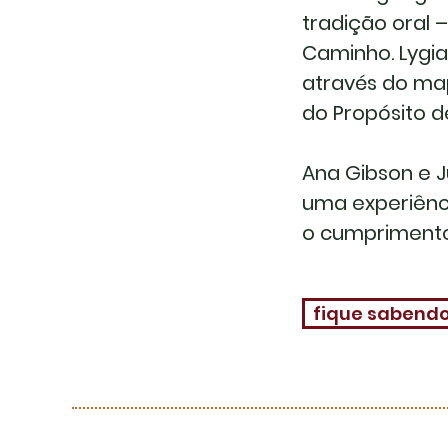
tradição oral
Caminho. Lygia
através do mapa
do Propósito d
Ana Gibson e J
uma experiênc
o cumprimento
fique sabend