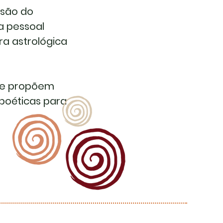
nsão do
a pessoal
ra astrológica
l e propõem
poéticas para