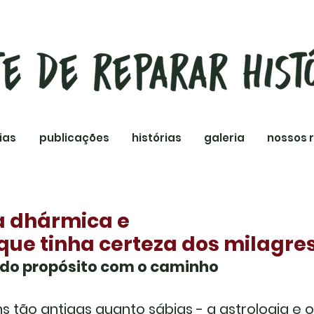
ias
publicações
histórias
galeria
nossos 
a dhármica e
que tinha certeza dos milagre
do propósito com o caminho
s tão antigas quanto sábias - a astrologia e 