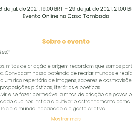
6 de jul. de 2021, 19:00 BRT – 29 de jul. de 2021, 21:00 B
Evento Online na Casa Tombada
Sobre o evento
tes?
s, mitos de criação e origem recordam que somos part
ia. Convocam nossa potência de recriar mundos e realid
 a um rico repertório de imagens, saberes e cosmovisõe
roposições plásticas, literárias e poéticas.  
vir e se fazer permeável a mitos de criação de povos or
idade que nos instiga a cultivar o estranhamento como um 
nício: o mundo inacabado e o gesto criativo 
Mostrar mais