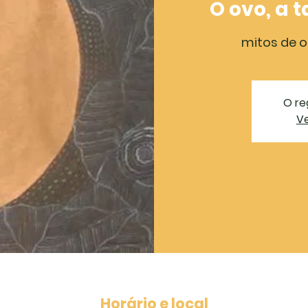
O ovo, a 
mitos de o
O re
Ve
Horário e local