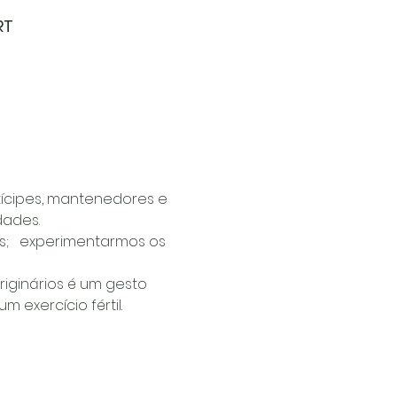
RT
ícipes, mantenedores e 
ades. 
s;   experimentarmos os 
iginários é um gesto 
exercício fértil. 