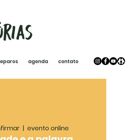
reparos
agenda
contato
nfirmar
  |  
evento online
ade e a palavra