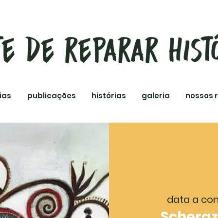
ias
publicações
histórias
galeria
nossos 
data a co
Scheraz