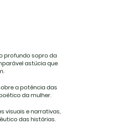
é o profundo sopro da
mparável astúcia que
m.
sobre a potência das
 poético da mulher.
 visuais e narrativas,
êutico das histórias.