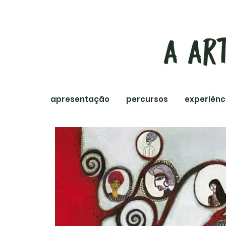
apresentação
percursos
experiênc