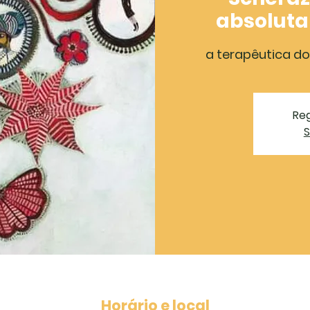
absoluta
a terapêutica do
Reg
S
Horário e local