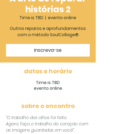
histórias 2
Time is TBD
  |  
evento online
Outros reparos e aprofundamentos
com o método SoulCollage®️
inscreva-se
datas e horário
Time is TBD
evento online
sobre o encontro
“O trabalho dos olhos foi feito. 
Agora, faça o trabalho do coração com 
as imagens guardadas em você”. 