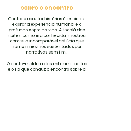
sobre o encontro
Contar e escutar histórias é inspirar e
expirar a experiência humana, é o
profundo sopro da vida. A tecelã das
noites, como era conhecida, mostrou
com sua incomparável astúcia que
somos mesmos sustentados por
narrativas sem fim.
O conto-moldura das mil e uma noites
é o fio que conduz o encontro sobre a
potência das palavras e a força
curadora da imaginação,s obre o
papel político e poético da mulher.
compartilhar o encontro
Objetivo
: Com textos teórico-poéticos,
experimentações plásticas, artes
visuais e narrativas, vamos tecer
relações entre esse tesouro da
literatura e o poder terapêutico das
sign up to receive our
histórias.